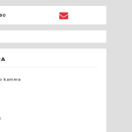
90
RA
do kamera
ų