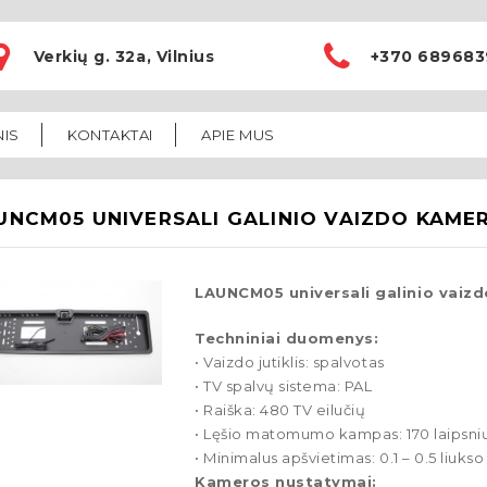
Verkių g. 32a, Vilnius
+370 689683
NIS
KONTAKTAI
APIE MUS
UNCM05 UNIVERSALI GALINIO VAIZDO KAME
LAUNCM05 universali galinio vaiz
Techniniai duomenys:
• Vaizdo jutiklis: spalvotas
• TV spalvų sistema: PAL
• Raiška: 480 TV eilučių
• Lęšio matomumo kampas: 170 laipsni
• Minimalus apšvietimas: 0.1 – 0.5 liukso
Kameros nustatymai: