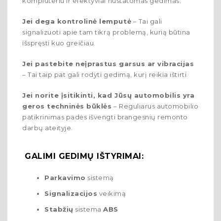
kompiuteriu ir efektyviai nustatomas gedimas.
Jei dega kontrolinė lemputė
– Tai gali
signalizuoti apie tam tikrą problemą, kurią būtina
išspręsti kuo greičiau.
Jei pastebite neįprastus garsus ar vibracijas
– Tai taip pat gali rodyti gedimą, kurį reikia ištirti.
Jei norite įsitikinti, kad Jūsų automobilis yra
geros techninės būklės
– Reguliarus automobilio
patikrinimas padės išvengti brangesnių remonto
darbų ateityje.
GALIMI GEDIMŲ IŠTYRIMAI:
Parkavimo
sistemą
Signalizacijos
veikimą
Stabžių
sistema
ABS