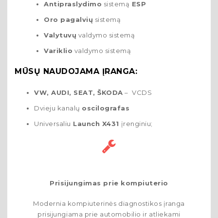
Antipraslydimo
sistemą
ESP
Oro pagalvių
sistemą
Valytuvų
valdymo sistemą
Variklio
valdymo sistemą
MŪSŲ NAUDOJAMA ĮRANGA:
VW, AUDI, SEAT, ŠKODA
– VCDS
Dvieju kanalų
oscilografas
Universaliu
Launch X431
įrenginiu;
Prisijungimas prie kompiuterio
Modernia kompiuterinės diagnostikos įranga
prisijungiama prie automobilio ir atliekami