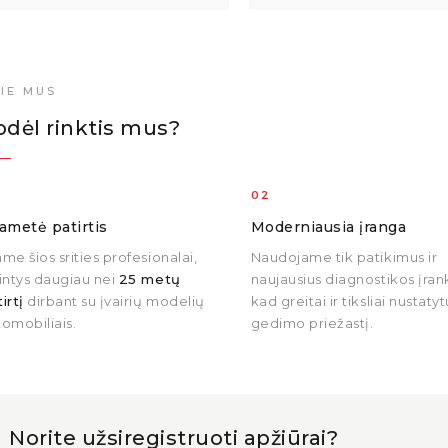
IE MUS
odėl rinktis mus?
02
gametė patirtis
Moderniausia įranga
me šios srities profesionalai,
Naudojame tik patikimus ir
intys daugiau nei
25 metų
naujausius diagnostikos įrank
irtį
dirbant su įvairių modelių
kad greitai ir tiksliai nustat
omobiliais.
gedimo priežastį.
Norite užsiregistruoti apžiūrai?