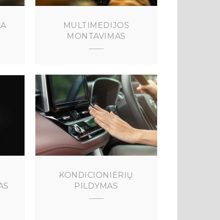
KA
MULTIMEDIJOS
MONTAVIMAS
KONDICIONIERIŲ
AS
PILDYMAS