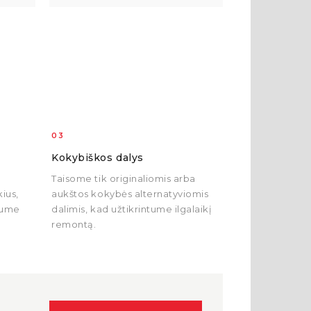
03
Kokybiškos dalys
Taisome tik originaliomis arba
ius,
aukštos kokybės alternatyviomis
ytume
dalimis, kad užtikrintume ilgalaikį
remontą.