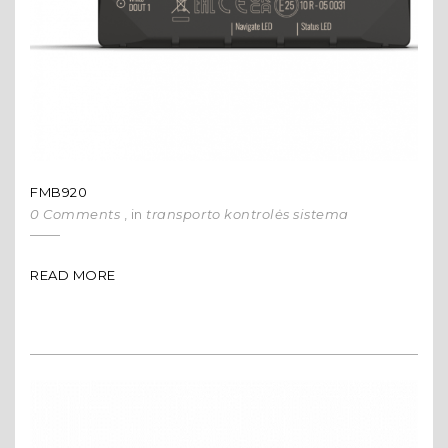
FMB920
0 Comments
, in
transporto kontrolės sistema
READ MORE