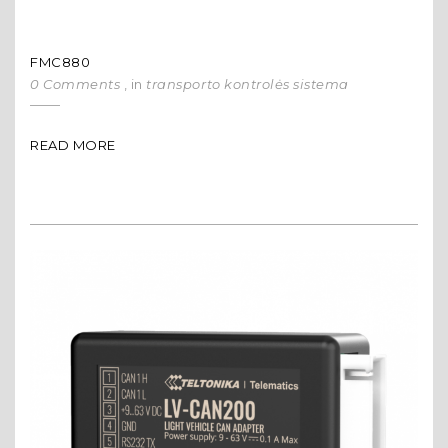
FMC880
0 Comments
, in
transporto kontrolės sistema
READ MORE