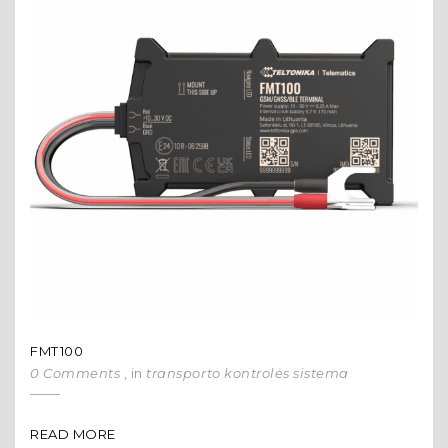
FMT100
0 Comments
, in
transporto kontrolės sistema
READ MORE