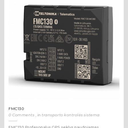
FMC130
0 Comments
, in
transporto kontrolės sistema
FMC130 Profesonalus GPS seklys naudojamas